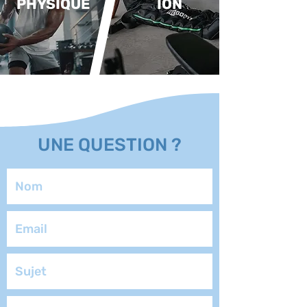
PHYSIQUE
ION
UNE QUESTION ?